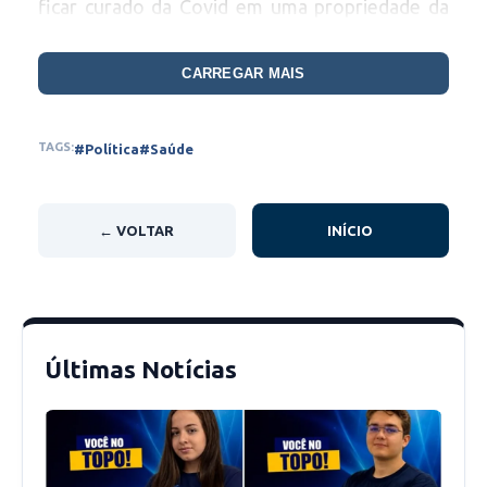
ficar curado da Covid em uma propriedade da
sua família no interior de Picos.
CARREGAR MAIS
Por ser um homem público, o vereador
entendeu como seu dever informar a
TAGS:
#Política
#Saúde
sociedade o seu estado de saúde.
← VOLTAR
INÍCIO
Últimas Notícias