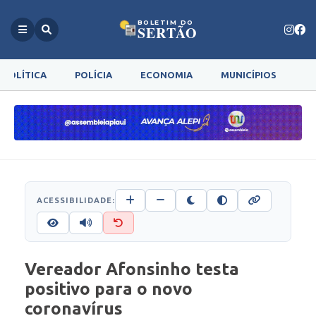
BOLETIM DO
SERTÃO
POLÍTICA
POLÍCIA
ECONOMIA
MUNICÍPIOS
G
ACESSIBILIDADE:
Vereador Afonsinho testa
positivo para o novo
coronavírus