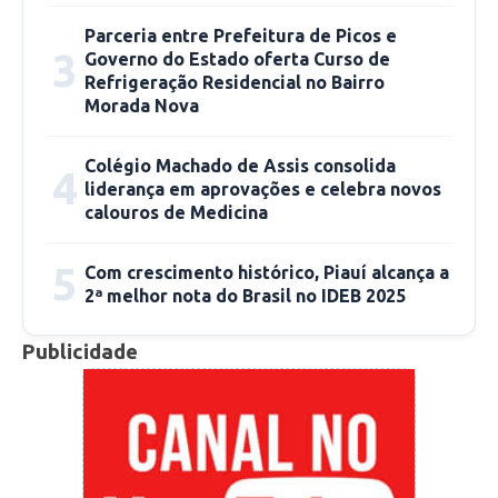
atingiu a triste marca de 1.764 mortes por
Parceria entre Prefeitura de Picos e
Covid-19, segundo último levantamento do
3
Governo do Estado oferta Curso de
Ministério da Saúde. Oito óbitos foram
Refrigeração Residencial no Bairro
verificados aqui no Piauí.
Morada Nova
O caso de coronavírus em Picos foi confirmado
Colégio Machado de Assis consolida
4
liderança em aprovações e celebra novos
pelas Secretarias Municipal e Estadual de
calouros de Medicina
Saúde. Questionar os poderes públicos é um
direito de cada cidadão, só deve-se tomar
5
Com crescimento histórico, Piauí alcança a
cuidado com o que é dito, que seja algo com
2ª melhor nota do Brasil no IDEB 2025
base, para que não gere desinformação. Que
todos possa sair dessa crise bem.
Publicidade