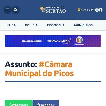
BOLETIM DO
SERTÃO
Picos 27°C
POLÍTICA
POLÍCIA
ECONOMIA
MUNICÍPIOS
G
Assunto:
#Câmara
Municipal de Picos
WhatsApp
Facebook