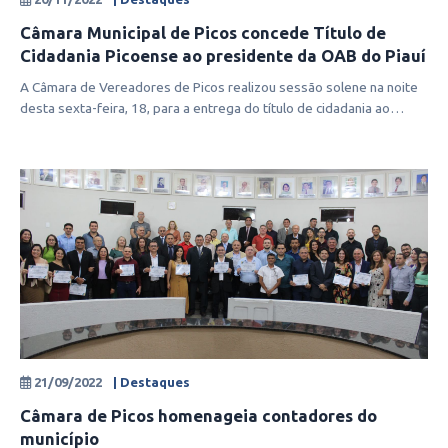
Câmara Municipal de Picos concede Título de
Cidadania Picoense ao presidente da OAB do Piauí
A Câmara de Vereadores de Picos realizou sessão solene na noite
desta sexta-feira, 18, para a entrega do título de cidadania ao
presidente d
21/09/2022
| Destaques
Câmara de Picos homenageia contadores do
município