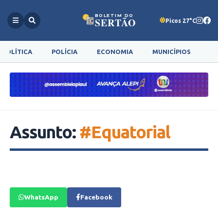
BOLETIM DO
SERTÃO
Picos 27°C
POLÍTICA
POLÍCIA
ECONOMIA
MUNICÍPIOS
G
Assunto:
#Equatorial
WhatsApp
Facebook