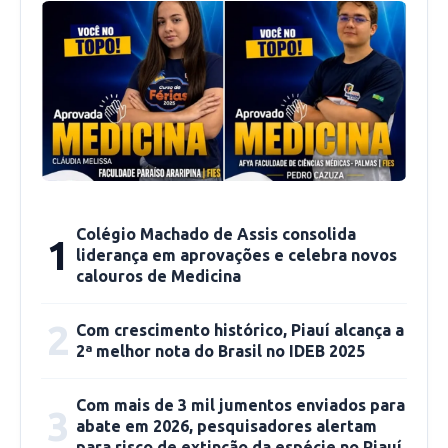
A próxima partida da SEP será no dia 02 de
dezembro contra o Flamengo no Estádio
Lindolfo Monteiro, em Teresina.
Colégio Machado de Assis consolida
1
liderança em aprovações e celebra novos
calouros de Medicina
2
Com crescimento histórico, Piauí alcança a
2ª melhor nota do Brasil no IDEB 2025
Com mais de 3 mil jumentos enviados para
3
Foto: Romário Mendes/RiachãoNet
abate em 2026, pesquisadores alertam
para risco de extinção da espécie no Piauí