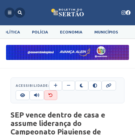
BOLETIM DO
SERTÃO
POLÍTICA
POLÍCIA
ECONOMIA
MUNICÍPIOS
G
ACESSIBILIDADE:
SEP vence dentro de casa e
assume liderança do
Campeonato Piauiense de