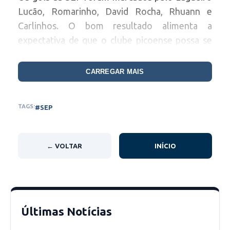
Lucão, Romarinho, David Rocha, Rhuann e
Carlinhos. O bom resultado alimenta a
expectativa de que o clube picoense possa se
sagrar campeão do estadual.
CARREGAR MAIS
TAGS:
#SEP
← VOLTAR
INÍCIO
Últimas Notícias
Foto: Romário Mendes/RiachãoNet