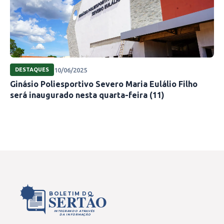
Com a camisa rubro jogaram o governador
Rafael Fonteles; os secretários da
Comunicação, Marcelo Noleto; da Segurança,
10/06/2025
DESTAQUES
Chico Lucas; de Governo, Ivanovick Feitosa; e
Ginásio Poliesportivo Severo Maria Eulálio Filho
os ex-jogadores Marcelinho Carioca, Túlio
será inaugurado nesta quarta-feira (11)
Maravilha e Manoel Tobias.
Do outro lado, vestindo branco, o prefeito
Pablo Santos, o presidente da Assembleia
Legislativa, Severo Eulalio, os ex-jogadores
Júnior Penta e Amaral.
BOLETIM DO
SERTÃO
INTEGRANDO ATRAVÉS
DA INFORMAÇÃO