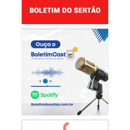
O engenheiro civil Severo Maria Eulálio Filho,
que teve destacada atuação nas esferas privada
e pública, dirigindo diversos órgãos da
administração estadual, dá nome à arena.
“Este ginásio vai fomentar o esporte não só em
Picos, mas em toda a macrorregião. O povo de
Picos agradece imensamente ao trabalho que o
governador Rafael realiza em prol de nossa
população” disse o prefeito Pablo Santos.