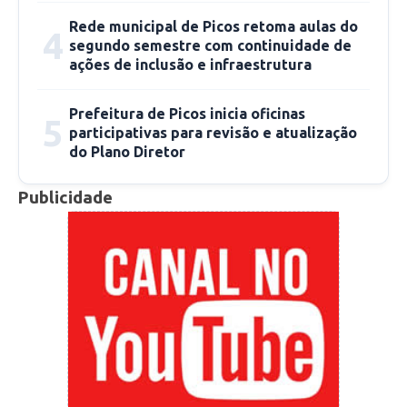
almoxarifado, estacionamento e dispositivos
que garantem a acessibilidade para pessoas
Rede municipal de Picos retoma aulas do
4
segundo semestre com continuidade de
com deficiência, assegurando o uso
ações de inclusão e infraestrutura
democrático e confortável do espaço.
Prefeitura de Picos inicia oficinas
5
“Este ginásio abrigará grandes ações
participativas para revisão e atualização
do Plano Diretor
esportivas, culturais, de lazer. Uma ferramenta
para fortalecer cada vez mais o esporte
Publicidade
piauiense” declarou a secretária dos esportes,
Josiene Campelo.