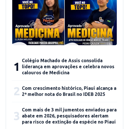
Rafael destacou o empenho de sua equipe para
concretizar a construção, uma obra histórica
que se arrastava há 28 anos. “É o maior ginásio
Colégio Machado de Assis consolida
1
poliesportivo do interior do estado do Piauí,
liderança em aprovações e celebra novos
calouros de Medicina
fazendo jus à grandeza da região de Picos. A
partir deste ginásio teremos muitos talentos
2
Com crescimento histórico, Piauí alcança a
revelados, nas diversas práticas esportivas
2ª melhor nota do Brasil no IDEB 2025
como futsal, vôlei e basquete” considerou
Fonteles.
Com mais de 3 mil jumentos enviados para
3
abate em 2026, pesquisadores alertam
A infraestrutura do local também inclui
para risco de extinção da espécie no Piauí