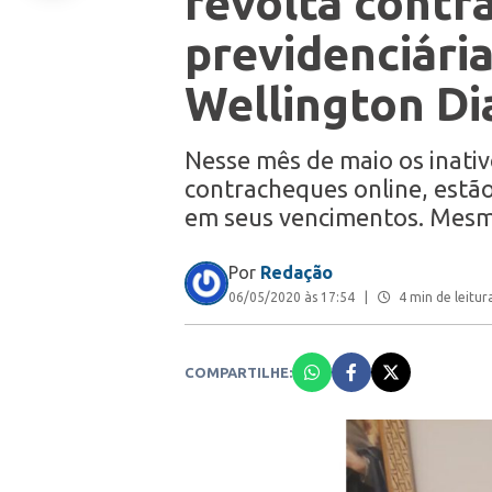
revolta contr
previdenciári
Wellington Di
Nesse mês de maio os inativ
contracheques online, estã
em seus vencimentos. Mesm
Por
Redação
06/05/2020 às 17:54
|
4 min de leitur
COMPARTILHE: