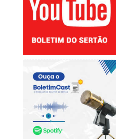
corona vírus, associadas às demais medidas
econômicas para garantir renda mínima aos
mais vulneráveis, além dos gastos que virão
para estimular a retomada do crescimento
econômico, esse déficit vai se multiplicar de
maneira acentuada. Alguns economistas já
mencionam a cifra de R$ 500 bilhões. Se o
rombo será maior, os próximos meses
mostrarão.
A União tem poder bem maior que os demais
entes federativos para conseguir dinheiro. O
governo federal pode lançar mão de três
mecanismos para isso, comumente citados em
livros básicos de economia. São eles: aumentar
impostos, tomar dinheiro emprestado