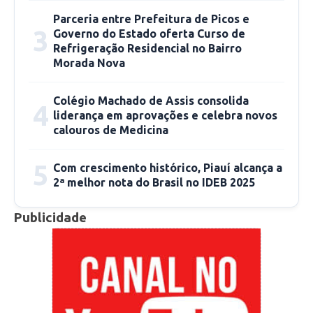
categorias de trabalhadores e
Parceria entre Prefeitura de Picos e
empreendedores e terão impacto direto na
3
Governo do Estado oferta Curso de
elevação das despesas da União. São ações
Refrigeração Residencial no Bairro
necessárias, pois se trata de uma situação
Morada Nova
inusitada, onde a quase paralisação da atividade
econômica colocou muitos cidadãos em
Colégio Machado de Assis consolida
4
liderança em aprovações e celebra novos
situação de extrema vulnerabilidade.
calouros de Medicina
Antes da pandemia, a chamada meta fiscal da
5
Com crescimento histórico, Piauí alcança a
União para 2020 projetava um déficit primário
2ª melhor nota do Brasil no IDEB 2025
de R$ 124 bilhões. Significa que após somar
toda a arrecadação de impostos e pagar as
Publicidade
despesas (sem incluir juros) ainda iriam faltar
R$ 124 bilhões! Lembrando que isso era antes
dos efeitos da pandemia. Com os gastos
relativos às medidas de combate ao novo