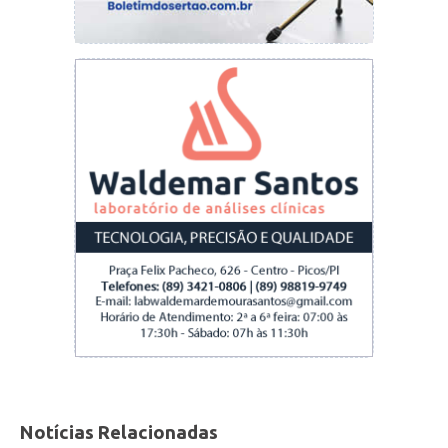
(endividamento) e emitir moeda (“fabricar”
dinheiro). Os estados e municípios, por sua vez,
tem maiores limitações. Podem aumentar
impostos, todavia seu poder de endividamento
está limitado pela Lei de Responsabilidade
Fiscal (LRF), promulgada há vinte anos. A LRF
também proíbe (acertadamente) estados e
municípios de emitir títulos públicos (uma
forma de endividamento sem recorrer a
empréstimo bancários diretamente). A
prerrogativa de emitir títulos públicos hoje é
exclusiva da União. Quanto a “fabricar”
dinheiro somente a União tem competência
para tal. Sobra a estados e municípios apenas o
aumento de impostos, com menos amarras
legais, para conseguir recursos financeiros
Notícias Relacionadas