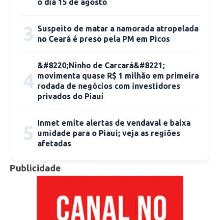
o dia 15 de agosto
próximos dias.
3
Suspeito de matar a namorada atropelada
O pagamento do 13º salário é um direito
no Ceará é preso pela PM em Picos
garantido aos trabalhadores e, em Picos, a
antecipação da primeira parcela é vista como
&#8220;Ninho de Carcará&#8221;
4
movimenta quase R$ 1 milhão em primeira
uma ação estratégica da administração
rodada de negócios com investidores
municipal para impulsionar a economia,
privados do Piauí
especialmente em setores que ainda sentem os
impactos da crise econômica recente.
Inmet emite alertas de vendaval e baixa
5
umidade para o Piauí; veja as regiões
afetadas
A Prefeitura de Picos reafirma seu
compromisso com a responsabilidade fiscal e a
Publicidade
valorização dos servidores públicos,
destacando que a saúde financeira do município
permite a realização de pagamentos pontuais e
a antecipação de benefícios, o que se traduz em