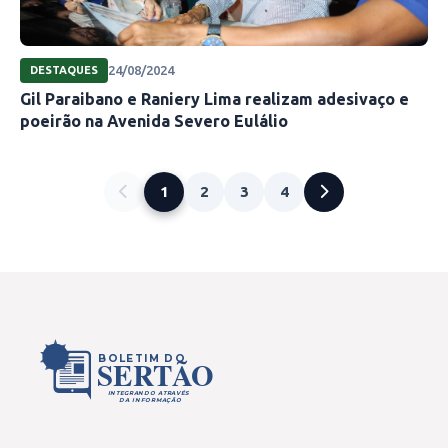
24/08/2024
DESTAQUES
Gil Paraibano e Raniery Lima realizam adesivaço e
poeirão na Avenida Severo Eulálio
1
2
3
4
BOLETIM DO
SERTÃO
INTEGRANDO ATRAVÉS
DA INFORMAÇÃO