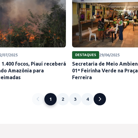
2/07/2025
29/06/2025
DESTAQUES
1.400 focos, Piauí receberá
Secretaria de Meio Ambient
ndo Amazônia para
01ª Feirinha Verde na Praça
ueimadas
Ferreira
1
2
3
4