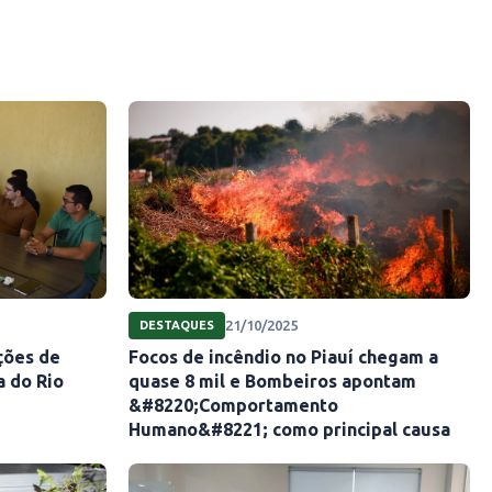
21/10/2025
DESTAQUES
ações de
Focos de incêndio no Piauí chegam a
 do Rio
quase 8 mil e Bombeiros apontam
&#8220;Comportamento
Humano&#8221; como principal causa