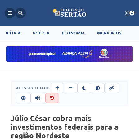
BOLETIM DO
SERTÃO
POLÍTICA
POLÍCIA
ECONOMIA
MUNICÍPIOS
G
ACESSIBILIDADE:
Júlio César cobra mais
investimentos federais para a
região Nordeste