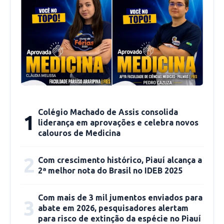
proposta de renegociação das dívidas dos
produtores rurais.
A intenção é que o governo reveja a decisão,
para beneficiar o setor. “A agropecuária é a
atividade que mais cresce. Nesse momento de
crise em todos os outros setores, o
agronegócio vai aumentar em mais de 13% o
Colégio Machado de Assis consolida
1
seu PIB em relação ao ano de 2019”, ressaltou
liderança em aprovações e celebra novos
Júlio César.
calouros de Medicina
2
Por: Breno Cavalcante, do Jornal O Dia
Com crescimento histórico, Piauí alcança a
2ª melhor nota do Brasil no IDEB 2025
Com mais de 3 mil jumentos enviados para
3
abate em 2026, pesquisadores alertam
para risco de extinção da espécie no Piauí