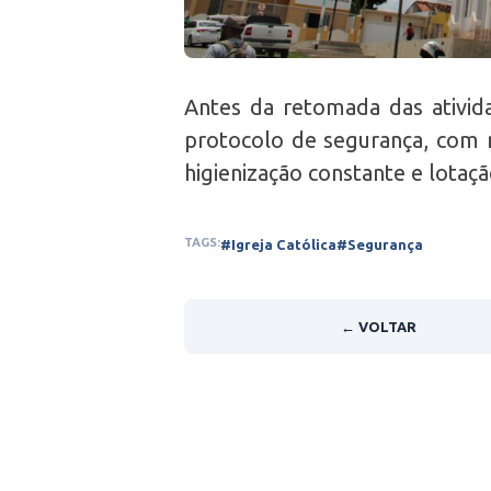
Antes da retomada das ativida
protocolo de segurança, com m
higienização constante e lota
TAGS:
#Igreja Católica
#Segurança
← VOLTAR