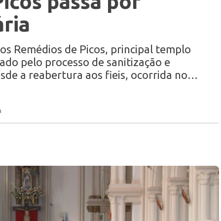
icos passa por
ária
os Remédios de Picos, principal templo
sado pelo processo de sanitização e
sde a reabertura aos fieis, ocorrida no…
a