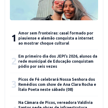
8,5%, contra 10,2% no trimestre anterior —
uma redução de 1,7 ponto percentual. No
entanto, o índice é o quarto mais elevado entre
os estados e continua acima do que foi
registrado na mesma época de 2024, que foi de
Amor sem fronteiras: casal formado por
1
7,6%. O estado tinha 123 mil pessoas
piauiense e alemão conquista a internet
desempregadas no período, 26 mil a menos
ao mostrar choque cultural
que no início do ano.
Em primeiro dia dos JEPI’s 2026, alunos da
2
rede municipal de Educação conquistam
O setor público puxou o aumento da ocupação,
pódio por seis vezes
com cerca de 33 mil novos trabalhadores, a
maioria sem regime estatutário ou carteira
Picos de Fé celebrará Nossa Senhora dos
3
assinada.
Remédios com show de Ana Clara Rocha e
Ítalo Poeta neste sábado (08)
Teresina também registra recuo no
Na Câmara de Picos, vereadora Valdívia
desemprego
Santos pede obras de infraestrutura,