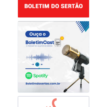
contingente de piauienses desalentados em
2025 foi estimado em 111 mil pessoas.
Fonte: portalclubenews.com