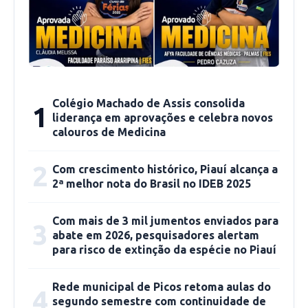
afirmou a gestora.
O procedimento foi realizado pelos médicos
ortopedistas José Ayres e Rennan Xavier e
pelo anestesista Pedro Otacílio.
Colégio Machado de Assis consolida
1
liderança em aprovações e celebra novos
CCOM PI
calouros de Medicina
2
Com crescimento histórico, Piauí alcança a
2ª melhor nota do Brasil no IDEB 2025
Com mais de 3 mil jumentos enviados para
3
abate em 2026, pesquisadores alertam
para risco de extinção da espécie no Piauí
Rede municipal de Picos retoma aulas do
4
segundo semestre com continuidade de