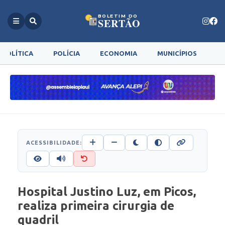
BOLETIM DO
SERTÃO
POLÍTICA
POLÍCIA
ECONOMIA
MUNICÍPIOS
G
ACESSIBILIDADE:
Hospital Justino Luz, em Picos,
realiza primeira cirurgia de
quadril