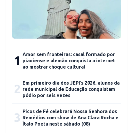
institucional, que demonstra, de forma
concreta, que o Piauí é guiado por princípios e
pela harmonia entre os poderes”, declarou.
As férias do governador Rafael Fonteles foram
publicadas em portaria no Diário Oficial do
Amor sem fronteiras: casal formado por
1
Estado do dia 6 de janeiro e se estendem de 8 a
piauiense e alemão conquista a internet
19 de janeiro.
ao mostrar choque cultural
Em primeiro dia dos JEPI’s 2026, alunos da
2
rede municipal de Educação conquistam
pódio por seis vezes
Picos de Fé celebrará Nossa Senhora dos
3
Remédios com show de Ana Clara Rocha e
Ítalo Poeta neste sábado (08)