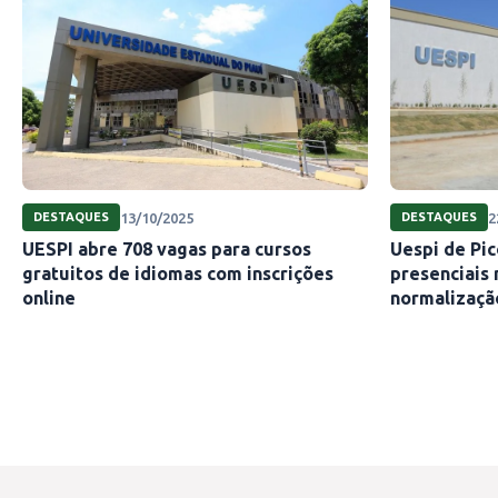
13/10/2025
2
DESTAQUES
DESTAQUES
UESPI abre 708 vagas para cursos
Uespi de Pi
gratuitos de idiomas com inscrições
presenciais 
online
normalizaçã