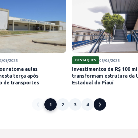
2/09/2025
05/05/2025
DESTAQUES
cos retoma aulas
Investimentos de R$ 100 mi
nesta terça após
transformam estrutura da 
o de transportes
Estadual do Piauí
1
2
3
4